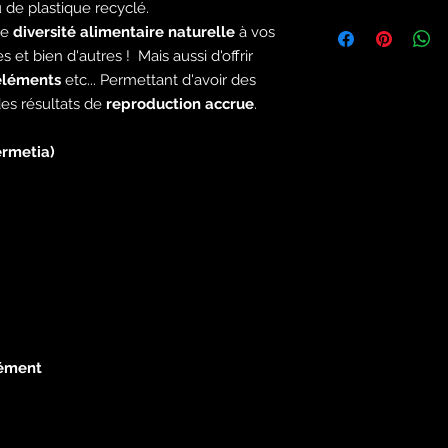
de plastique recyclé.
Vivant 100% gara
ne
diversité alimentaire naturelle
à vos
Transport 24h
 et bien d'autres ! Mais aussi d'offrir
Paiement securi
-éléments
etc... Permettant d'avoir des
Nous ne vendons 
en mauvaise sant
es résultats de
reproduction accrue
.
Le bien-être anima
ermetia)
élément