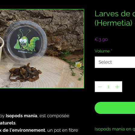
Larves de 
(Hermetia)
Price
€3.90
Volume
*
Select
Quantity
*
by
Isopods mania
, est composée
aturels
.
Isopods mania en q
 de l'environnement
, un pot en fibre