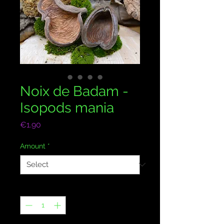
Noix de Badam -
Isopods mania
Price
€1.90
Amount
*
Quantity
*