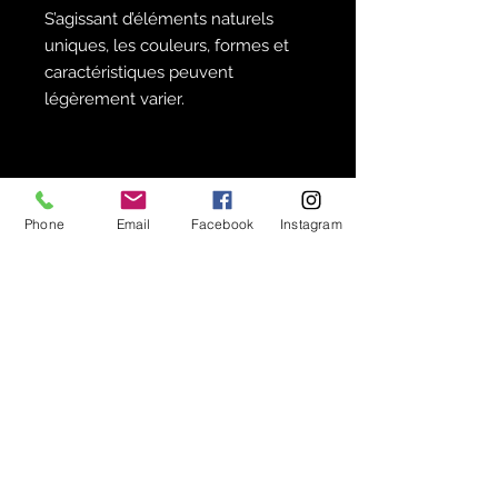
S’agissant d’éléments naturels
uniques, les couleurs, formes et
caractéristiques peuvent
légèrement varier.
Phone
Email
Facebook
Instagram
Isopods mania en quelques mots :
Vivant 100% garantie
Transport 24h
Paiement securisé