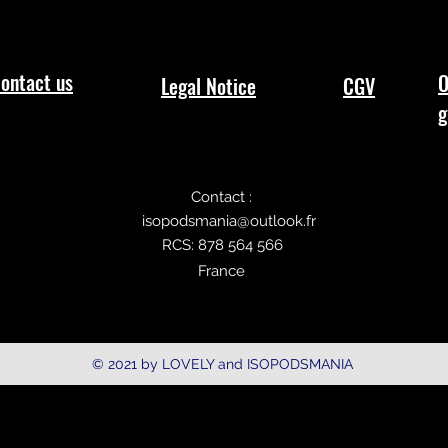
ontact us
O
Legal Notice
CGV
g
Contact :
isopodsmania@outlook.fr
RCS: 878 564 566
France
© 2021 by LOVELY and ISOPODSMANIA