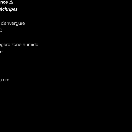
nce ⚠️
lchripes
m d’envergure
°C
 légère zone humide
le
30 cm