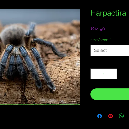
Harpactira
Price
€14.90
size/sexe
*
Select
Quantity
*