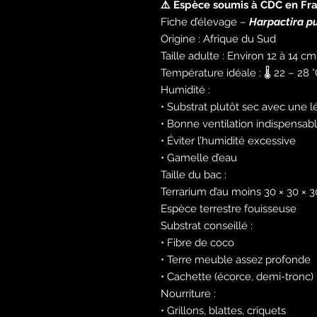
⚠️ Espèce soumis à CDC en Fra
Fiche d’élevage –
Harpactira pu
Origine :
Afrique du Sud
Taille adulte : Environ 12 à 14 c
Température idéale : 🌡️ 22 – 28 
Humidité :
• Substrat plutôt sec avec une
• Bonne ventilation indispensab
• Éviter l’humidité excessive
• Gamelle d’eau
Taille du bac :
Terrarium d’au moins 30 × 30 × 
Espèce terrestre fouisseuse
Substrat conseillé :
• Fibre de coco
• Terre meuble assez profonde
• Cachette (écorce, demi-tronc)
Nourriture :
• Grillons, blattes, criquets