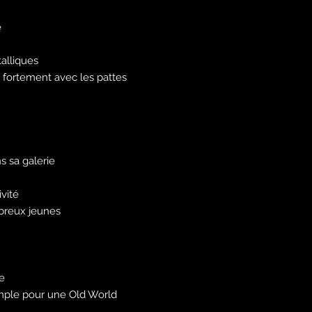
e
alliques
 fortement avec les pattes
 sa galerie
vité
breux jeunes
e
mple pour une Old World