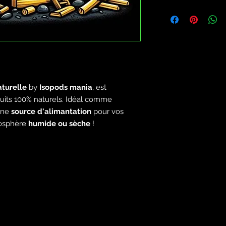
Vivant 100% gara
Transport 24h
Paiement securi
Nous ne vendons 
en mauvaise sant
Le bien-être anima
aturelle
by
Isopods
mania
, est
its 100% naturels. Idéal comme
une
source d'alimantation
pour vos
osphère
humide ou sèche
!