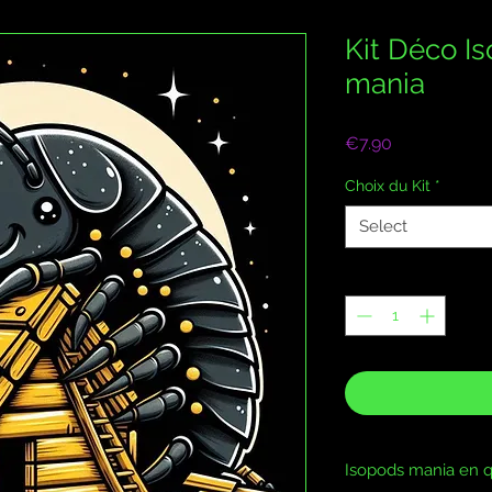
Kit Déco I
mania
Price
€7.90
Choix du Kit
*
Select
Quantity
*
Isopods mania en q