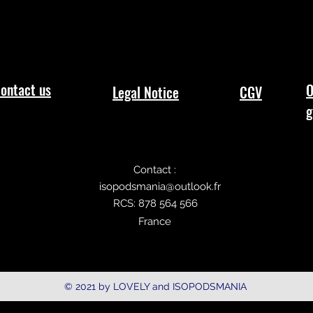
ontact us
O
Legal Notice
CGV
g
Contact :
isopodsmania@outlook.fr
RCS: 878 564 566
France
© 2021 by LOVELY and ISOPODSMANIA