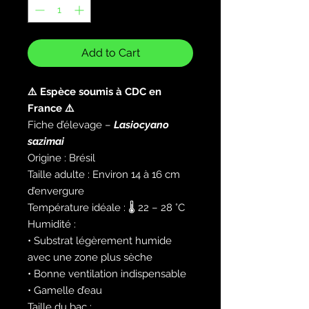
Add to Cart
⚠️ Espèce soumis à CDC en
France ⚠️
Fiche d’élevage –
Lasiocyano
sazimai
Origine :
Brésil
Taille adulte : Environ 14 à 16 cm
d’envergure
Température idéale : 🌡️ 22 – 28 °C
Humidité :
• Substrat légèrement humide
avec une zone plus sèche
• Bonne ventilation indispensable
• Gamelle d’eau
Taille du bac :