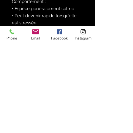
Comportement :
• Espèce généralement calme
• Peut devenir rapide lorsqu’elle
est stressée
• Lance facilement des poils
urticants
Phone
Email
Facebook
Instagram
Reproduction :
• Reproduction possible en
captivité
• Sac d’œufs contenant de
nombreux jeunes
• Croissance modérée à rapide
Points clés :
✔ Superbe coloration bleue
métallique
✔ Espèce appréciée en
terrariophilie
✔ Maintenance relativement
accessible