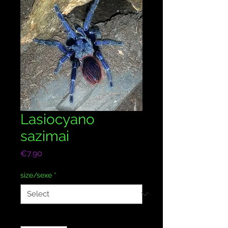
Lasiocyano
sazimai
Price
€7.90
size/sexe
*
Quantity
*