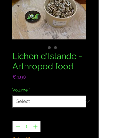
Lichen d'Islande -
Arthropod food
Price
€4.90
Volume
*
Quantity
*