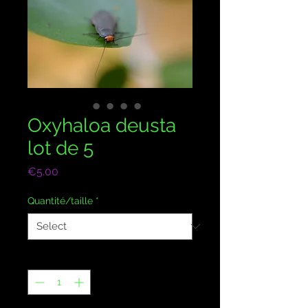
Oxyhaloa deusta
lot de 5
Price
€5.00
Quantité/taille
*
Quantity
*