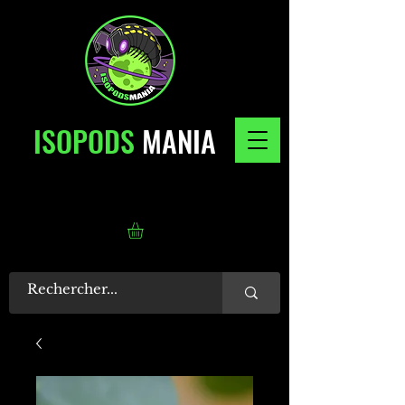
ISOPODS
MANIA