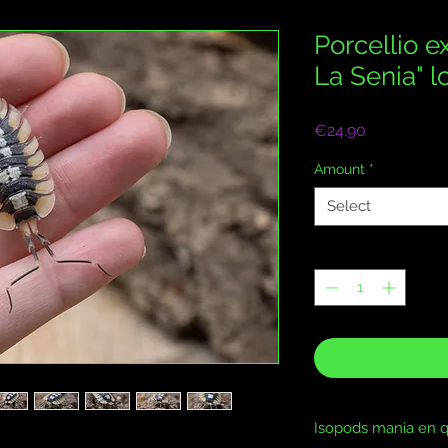
Porcellio 
La Senia" l
Price
€24.90
Amount
*
Select
Quantity
*
Isopods mania en q