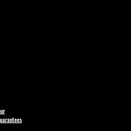
ntie
sé
aucun animal à peine né ou
é !
l est notre priorité !
ur
uarantees