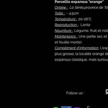
Porcellio expansus "orange"
Origine :
La Sénia,province de T
Taille :
~ 4.5cm
Température :
20-26°C
Reproduction :
Lente
Nourriture :
Légume, fruit et n
Maintenance :
Une partie sec e
et feuille morte).
Complément d'information:
L'esp
plus grosse, la localité orange
expansus classique, mais surtou
C
Follow us :