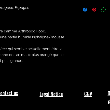
Vivant 100% gara
arragone, Espagne
Transport 24h
Paiement securi
Nous ne vendons 
en mauvaise sant
Le bien-être anima
otre gamme Arthropod Food
.
t une partie humide (sphaigne/mousse
éce qui semble actuellement étre la
 donne des animaux plus orangé que les
t plus grande.
ontact us
O
Legal Notice
CGV
g