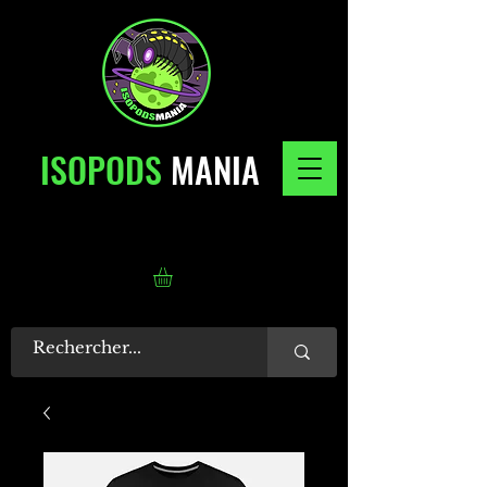
ISOPODS
MANIA