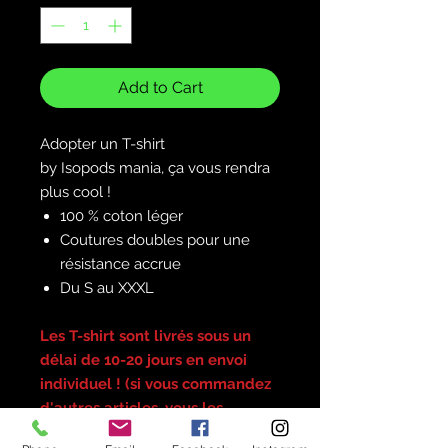
Add to Cart
Adopter un T-shirt
by Isopods mania, ça vous rendra
plus cool !
100 % coton léger
Coutures doubles pour une
résistance accrue
Du S au XXXL
Les T-shirt sont livrés sous un
délai de 10-20 jours en envoi
individuel ! (si vous commandez
d'autres articles, vous les
recevrez séparément du T-shirt.)