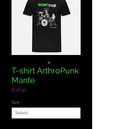
T-shirt ArthroPunk
Mante
Price
€28.90
Size
*
Quantity
*