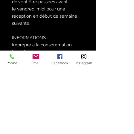
doivent être passées avant
le vendredi midi pour une
réception en début de semaine
suivante.
INFORMATIONS :
Impropre a la consommation
humaine.
Phone
Email
Facebook
Instagram
La Valeur Nutritive :
Eau : 60%
Protéines : 22,4%
Matières grasses : 5,2%
Isopods mania en quelques mots :
Vivant 100% garantie
Transport 24h