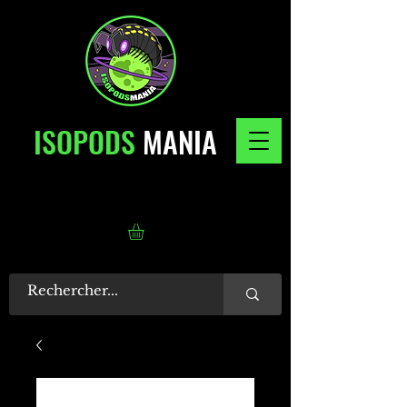
ISOPODS
MANIA