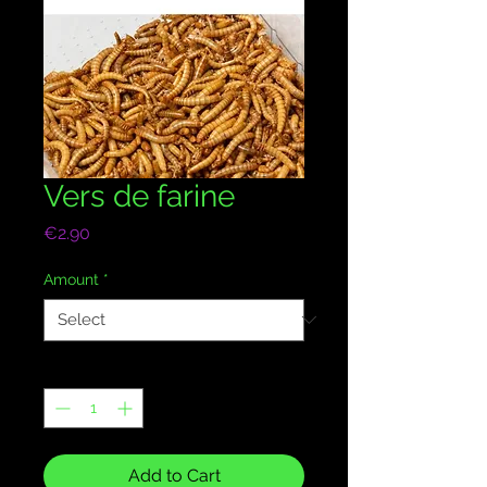
Vers de farine
Price
€2.90
Amount
*
Quantity
*
Add to Cart