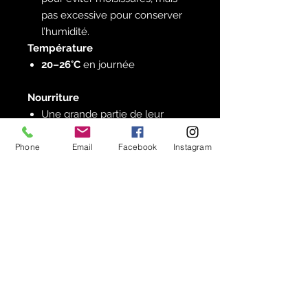
pas excessive pour conserver
l’humidité.
Température
20–26°C
en journée
Nourriture
Une grande partie de leur
alimentation vient du
bois mort
+ feuilles
.
Phone
Email
Facebook
Instagram
Compléments alimentaires :
fruits (pomme, banane,
fraise, melon)
légumes (courgette,
concombre, carotte râpée)
Toujours retirer les restes avant
moisissure.
Comportement
Peu farouches, très actifs la