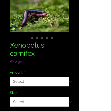
Xenobolus
carnifex
Price
€12.90
Amount
*
Size
*